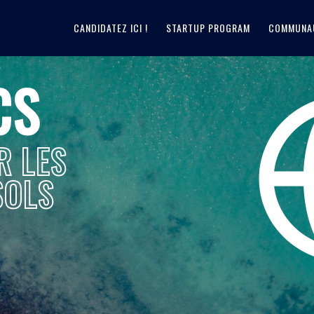
CANDIDATEZ ICI !
STARTUP PROGRAM
COMMUNA
CS
R LES
SOLS