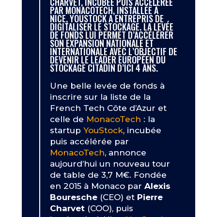
CHARVET, INCUBÉE PUIS ACCÉLÉRÉE
PAR MONACOTECH, INSTALLÉE À
NICE, YOUSTOCK A ENTREPRIS DE
DIGITALISER LE STOCKAGE. LA LEVÉE
DE FONDS LUI PERMET D’ACCÉLÉRER
SON EXPANSION NATIONALE ET
INTERNATIONALE AVEC L’OBJECTIF DE
DEVENIR LE LEADER EUROPÉEN DU
STOCKAGE CITADIN D’ICI 4 ANS.
Une belle levée de fonds à
inscrire sur la liste de la
French Tech Côte d’Azur et
celle de
MonacoTech
: la
startup
YouStock
, incubée
puis accélérée par
MonacoTech
, annonce
aujourd’hui un nouveau tour
de table de 3,7 M€. Fondée
en 2015 à Monaco par
Alexis
Bouresche
(CEO) et
Pierre
Charvet
(COO), puis