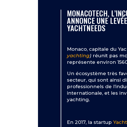
MONACOTECH, L’INC
ANNONCE UNE LEVÉE
YACHTNEEDS
Monaco, capitale du Yac
yachting
)
réunit pas mo
représente environ 1560
Un écosystème très favo
secteur, qui sont ainsi
professionnels de l’in
internationale, et les in
yachting.
En 2017, la startup
Yach