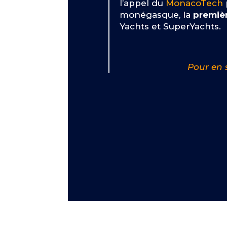
l’appel du
MonacoTech
monégasque, la
premièr
Yachts et SuperYachts.
Pour en 