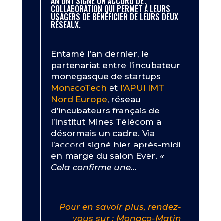
AN ONT SIGNÉ UN ACCORD DE
COLLABORATION QUI PERMET À LEURS
USAGERS DE BÉNÉFICIER DE LEURS DEUX
RÉSEAUX.
Entamé l’an dernier, le
partenariat entre l’incubateur
monégasque de startups
MonacoTech
et
l’APUI IMT
Nord Europe
, réseau
d’incubateurs français de
l’Institut Mines Télécom a
désormais un cadre. Via
l’accord signé hier après-midi
en marge du salon Ever.
«
Cela confirme une…
Pour en savoir plus, rendez-
vous sur : Monaco-Matin